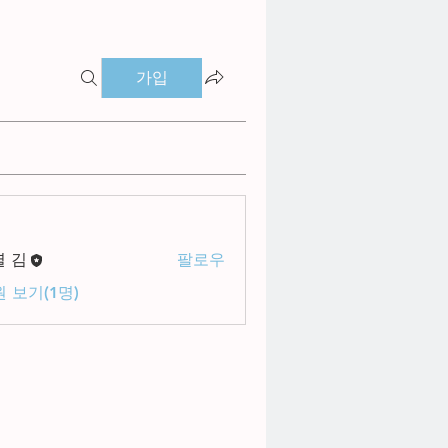
가입
별 김
팔로우
 보기(1명)