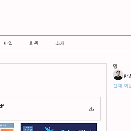
파일
회원
소개
명
한
전체 회원
df