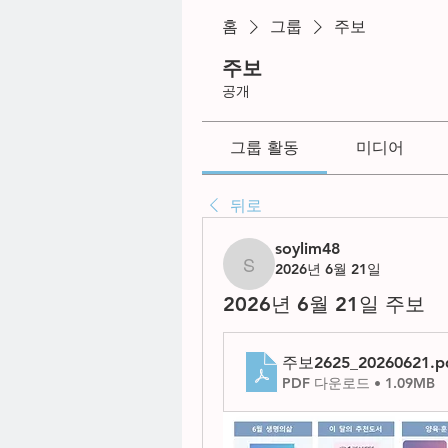
홈
그룹
주보
주보
공개
그룹 활동
미디어
뒤로
soylim48
2026년 6월 21일
soylim48
2026년 6월 21일 주보
주보2625_20260621
.p
PDF 다운로드 • 1.09MB