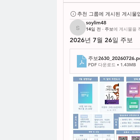
추천 그룹에 게시된 게시물
soylim48
14일 전
·
주보
에 게시물을 
soylim48
2026년 7월 26일 주보
주보2630_20260726
.p
PDF 다운로드 • 1.43MB