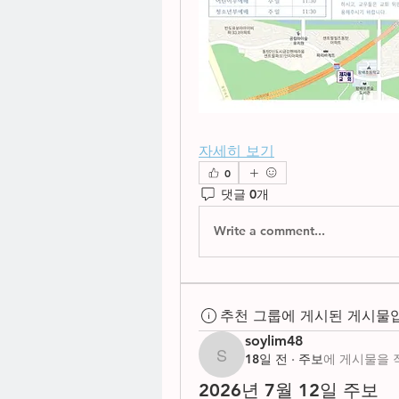
자세히 보기
0
댓글 0개
Write a comment...
추천 그룹에 게시된 게시물
soylim48
18일 전
·
주보
에 게시물을 
soylim48
2026년 7월 12일 주보