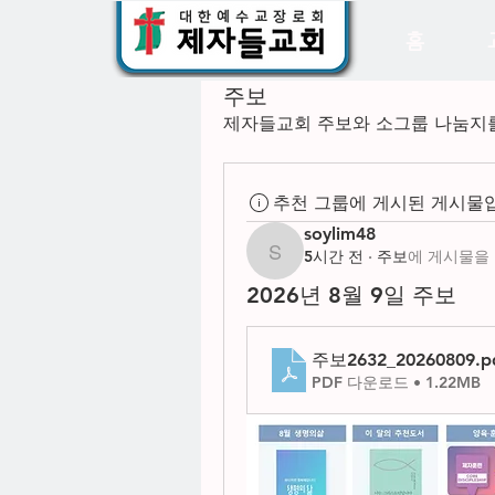
홈
주보
제자들교회 주보와 소그룹 나눔지를
추천 그룹에 게시된 게시물
soylim48
5시간 전
·
주보
에 게시물을
soylim48
2026년 8월 9일 주보
주보2632_20260809
.p
PDF 다운로드 • 1.22MB