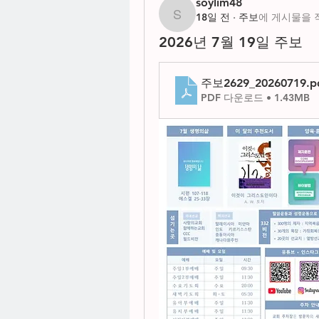
soylim48
18일 전
·
주보
에 게시물을 
soylim48
2026년 7월 19일 주보
주보2629_20260719
.p
PDF 다운로드 • 1.43MB