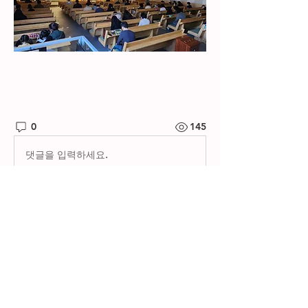
0
145
댓글을 입력하세요.
소개
제자들교회 갤러리
명
한별 김
팔로우