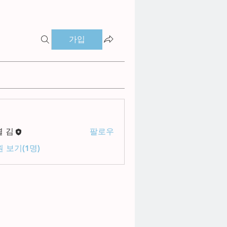
가입
별 김
팔로우
 보기(1명)