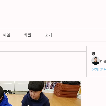
파일
회원
소개
명
한
전체 회원