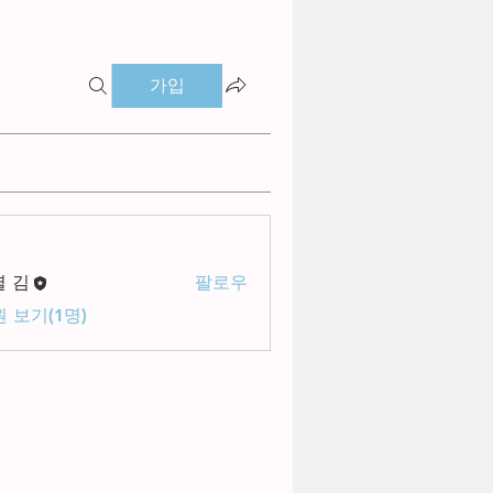
가입
별 김
팔로우
 보기(1명)