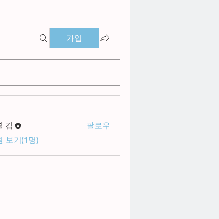
가입
별 김
팔로우
 보기(1명)