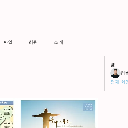
파일
회원
소개
명
한
전체 회원