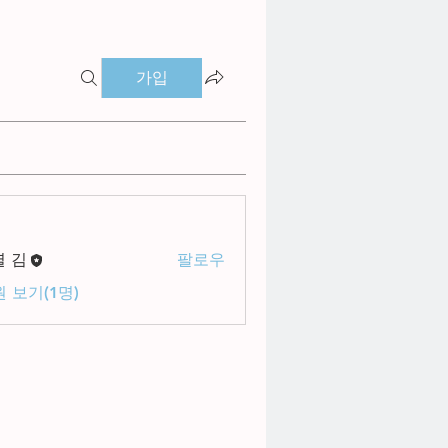
가입
별 김
팔로우
 보기(1명)