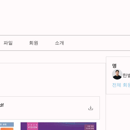
파일
회원
소개
명
한
전체 회원
df