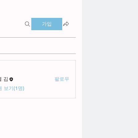
가입
별 김
팔로우
 보기(1명)