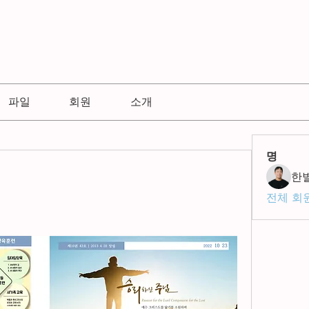
파일
회원
소개
명
한
전체 회원