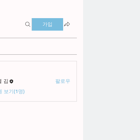
가입
별 김
팔로우
 보기(1명)