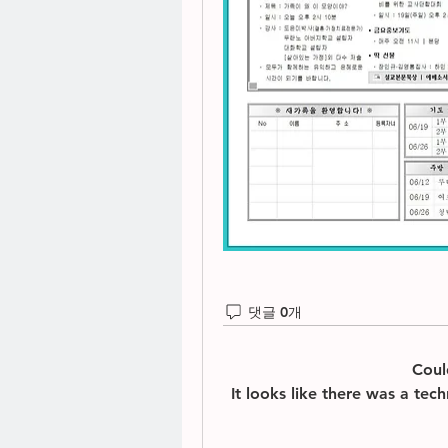
댓글 0개
Coul
It looks like there was a tec