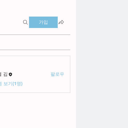
가입
별 김
팔로우
 보기(1명)