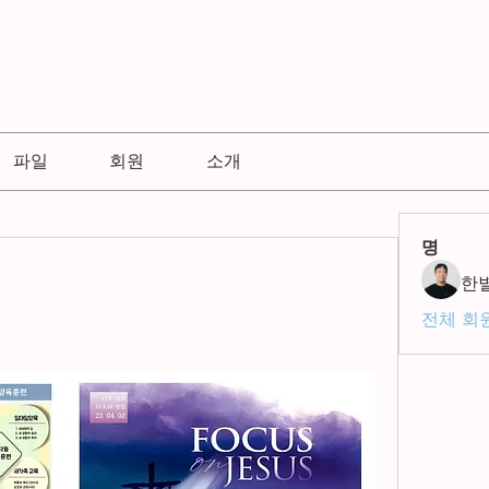
파일
회원
소개
명
한
전체 회원