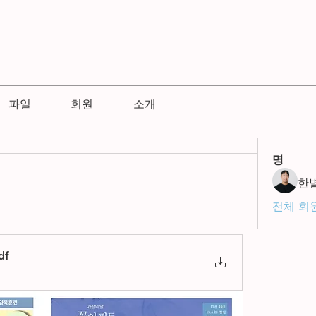
파일
회원
소개
명
한
전체 회원
df