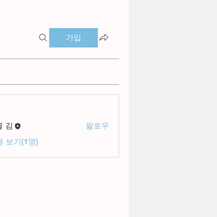
가입
별 김
팔로우
 보기(1명)