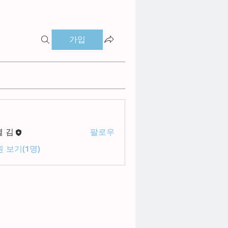
가입
별 김
팔로우
 보기(1명)