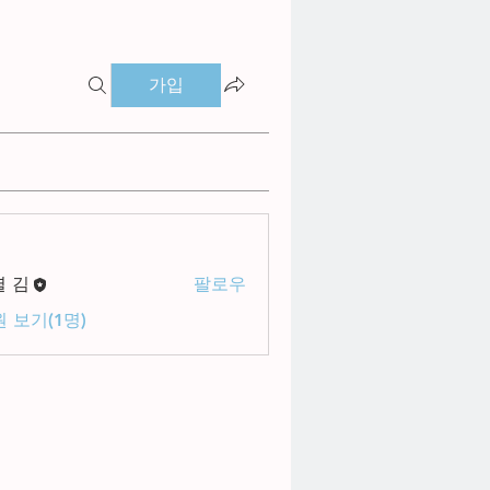
가입
별 김
팔로우
 보기(1명)