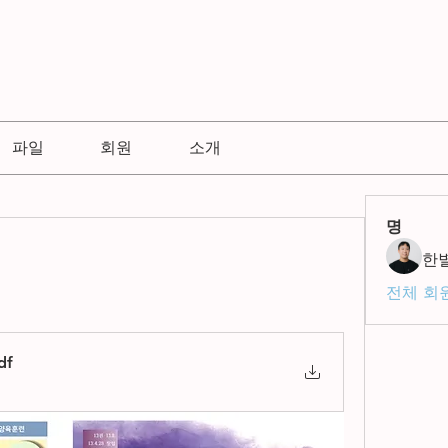
파일
회원
소개
명
한
전체 회원
df