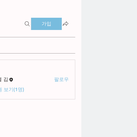
가입
별 김
팔로우
 보기(1명)