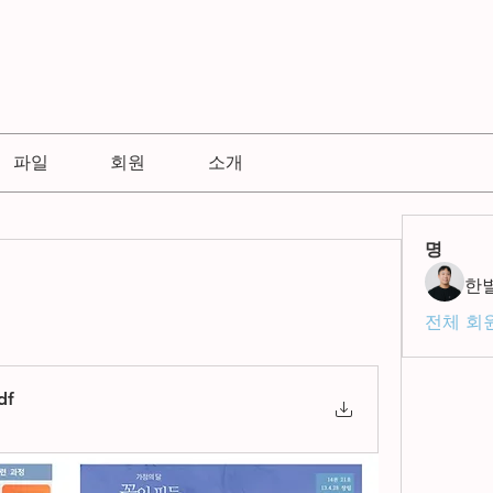
파일
회원
소개
명
한
전체 회원
df