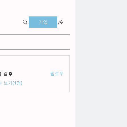
가입
별 김
팔로우
 보기(1명)