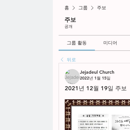
홈
그룹
주보
주보
공개
그룹 활동
미디어
뒤로
Jejadeul Church
2022년 1월 15일
2021년 12월 19일 주보