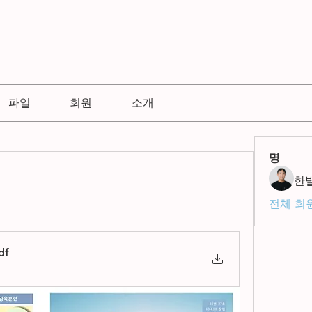
파일
회원
소개
명
한
전체 회원
df