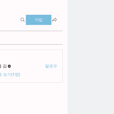
가입
별 김
팔로우
 보기(1명)