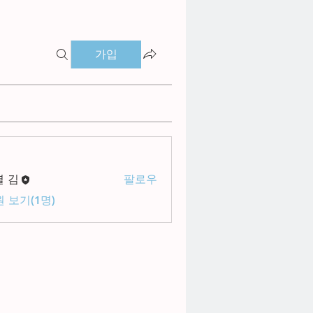
가입
별 김
팔로우
 보기(1명)