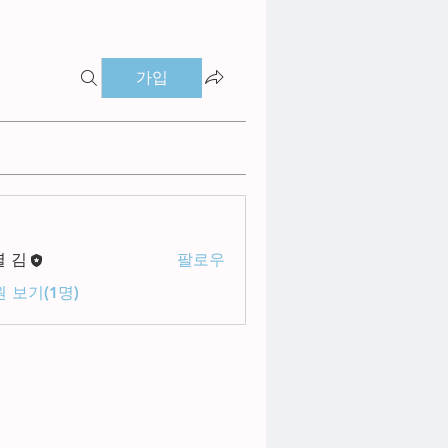
가입
별 김
팔로우
 보기(1명)