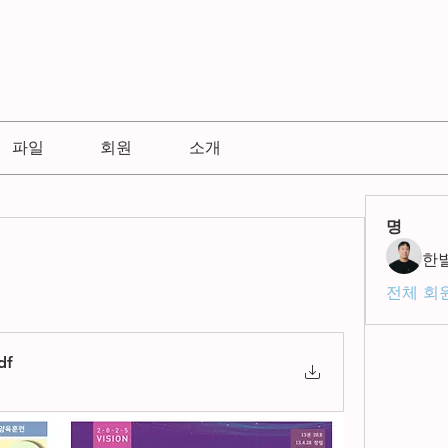
파일
회원
소개
명
한
전체 회원
df