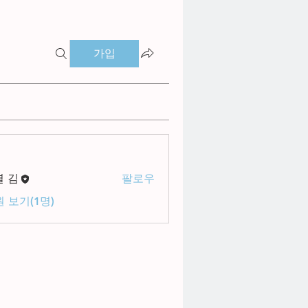
가입
별 김
팔로우
 보기(1명)