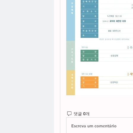
댓글 0개
Escreva um comentário